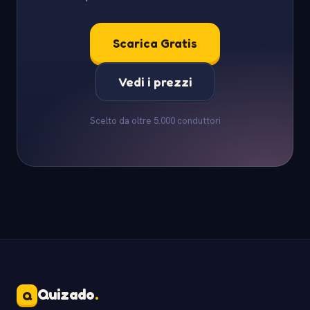
Scarica Gratis
Vedi i prezzi
Scelto da oltre 5.000 conduttori
Quizado
.
Q