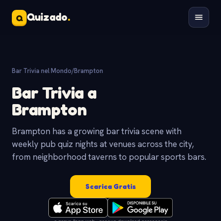
Quizado
.
Q
Bar Trivia nel Mondo
/
Brampton
Bar Trivia a
Brampton
Brampton has a growing bar trivia scene with
weekly pub quiz nights at venues across the city,
from neighborhood taverns to popular sports bars.
Scarica Gratis
o prova l'app web - nessun download necessario