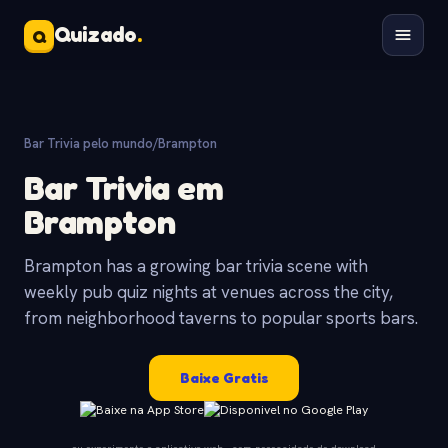
Quizado
.
Q
Bar Trivia pelo mundo
/
Brampton
Bar Trivia em
Brampton
Brampton has a growing bar trivia scene with
weekly pub quiz nights at venues across the city,
from neighborhood taverns to popular sports bars.
Baixe Gratis
ou experimente o aplicativo web - sem necessidade de download