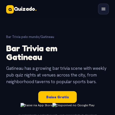
Quizado
.
Q
Bar Trivia pelo mundo
/
Gatineau
Bar Trivia em
Gatineau
Gatineau has a growing bar trivia scene with weekly
pub quiz nights at venues across the city, from
neighborhood taverns to popular sports bars.
Baixe Gratis
ou experimente o aplicativo web - sem necessidade de download